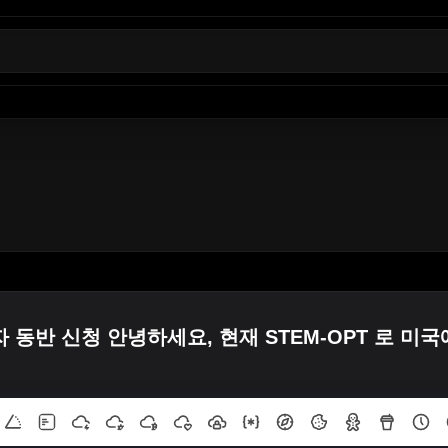
자 동반 신청 안녕하세요, 현재 STEM-OPT 로 미