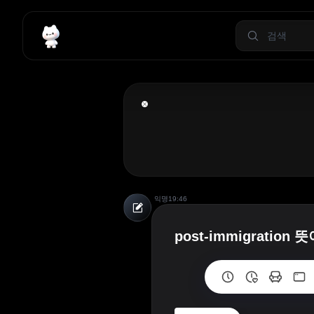
익명
19:46
post-immigration