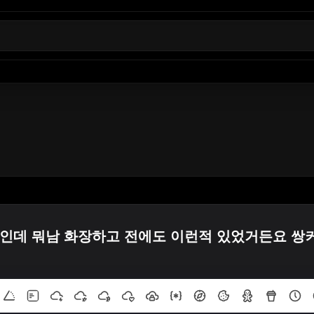
태인데 뭐남 화장하고 전에도 이런적 있었거든요 쌍