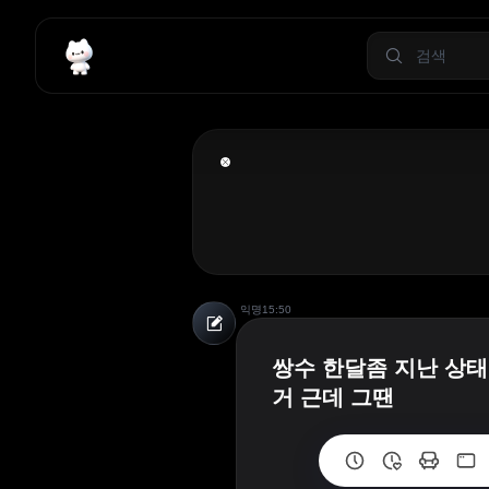
익명
15:50
쌍수 한달좀 지난 상
거 근데 그땐