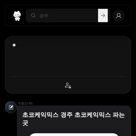
익명
12:50
초코케익믹스 경주 초코케익믹스 파는
곳