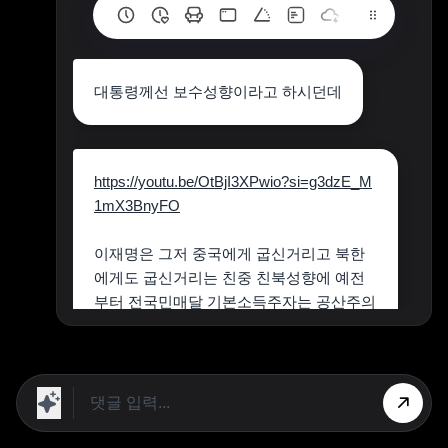
대통령께선 보수성향이라고 하시던데
https://youtu.be/OtBjI3XPwio?si=g3dzE_M
1mX3BnyFO
이재명은 그저 중국에게 굽신거리고 북한
에게도 굽신거리는 친중 친북성향에 예전
부터 전국민매달 기본소득주자는 공산주의
자입니다.
상단 광고의 [X] 버튼을 누르면 내용이 보입니다