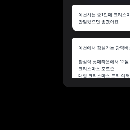
이천사는 중1인데 크리스마
안멀었으면 좋겠어요
이천에서 잠실가는 광역버
잠실역 롯데타운에서 12월 
크리스마스 포토존
대형 크리스마스 트리 여러
해외 유명 푸드와 여러가지
굿즈샵 핸드메이드 작품이나 
잠실역 지하상가 영업장 12
잠실역 7번출구 직진 도보
아래로 내려가면 잠실한강