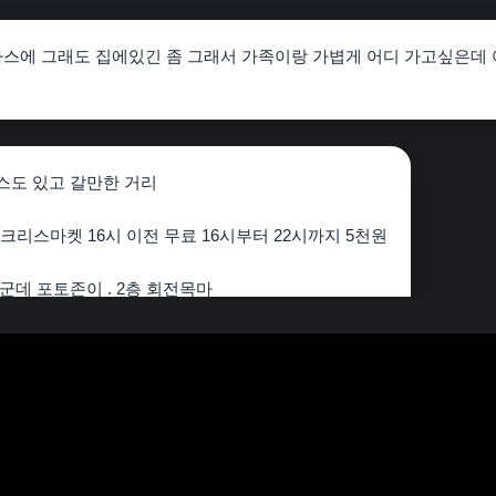
스에 그래도 집에있긴 좀 그래서 가족이랑 가볍게 어디 가고싶은데 
스도 있고 갈만한 거리
크리스마켓 16시 이전 무료 16시부터 22시까지 5천원
군데 포토존이 . 2층 회전목마
푸드 부스.
라부부, 하리보 등 .
0 옷 가게 가장 많고 소품샵 굿즈 등
10분 잠실대교남단 잠실나루카페(전망)
공원